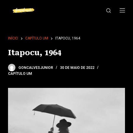
P
u
l
a
r
INÍCIO
CAPÍTULO UM
ITAPOCU, 1964
p
Itapocu, 1964
a
r
a
GONCALVESJUNIOR
30 DE MAIO DE 2022
CAPÍTULO UM
o
c
o
n
t
e
ú
d