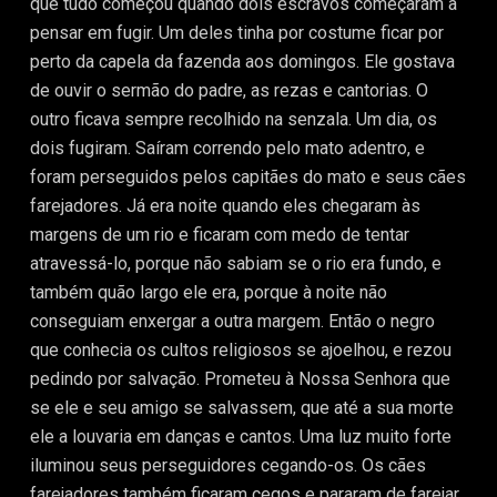
que tudo começou quando dois escravos começaram a
pensar em fugir. Um deles tinha por costume ficar por
perto da capela da fazenda aos domingos. Ele gostava
de ouvir o sermão do padre, as rezas e cantorias. O
outro ficava sempre recolhido na senzala. Um dia, os
dois fugiram. Saíram correndo pelo mato adentro, e
foram perseguidos pelos capitães do mato e seus cães
farejadores. Já era noite quando eles chegaram às
margens de um rio e ficaram com medo de tentar
atravessá-lo, porque não sabiam se o rio era fundo, e
também quão largo ele era, porque à noite não
conseguiam enxergar a outra margem. Então o negro
que conhecia os cultos religiosos se ajoelhou, e rezou
pedindo por salvação. Prometeu à Nossa Senhora que
se ele e seu amigo se salvassem, que até a sua morte
ele a louvaria em danças e cantos. Uma luz muito forte
iluminou seus perseguidores cegando-os. Os cães
farejadores também ficaram cegos e pararam de farejar.